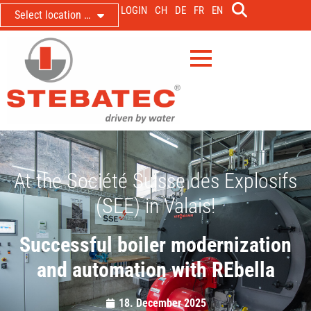
LOGIN
CH
DE
FR
EN
Select location …
At the Société Suisse des Explosifs
(SEE) in Valais!
Successful boiler modernization
and automation with REbella
18. December 2025