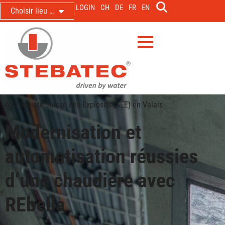
LOGIN
CH
DE
FR
EN
Choisir lieu …
À la Société Suisse des Explosifs (SEE) en Valais
Modernisation et
automatisation réussies
d’une chaudière avec
REbella