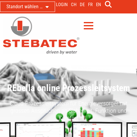
LOGIN
CH
DE
FR
EN
Standort wählen …
REbella online Prozessleitsystem
Cloud-Prozessleitsystem für Energieversorger mit
grossen Ansprüchen an Sicherheit, Funktion und
Komfort