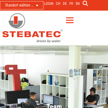
LOGIN
CH
DE
FR
EN
Standort wählen …
Team