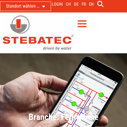
LOGIN
CH
DE
FR
EN
Standort wählen …
Branche: Fernwärme