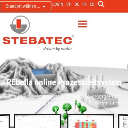
LOGIN
CH
DE
FR
EN
Standort wählen …
REbella online Prozessleitsystem
Cloud-Prozessleitsystem für Energieversorger mit
grossen Ansprüchen an Sicherheit, Funktion und
Komfort