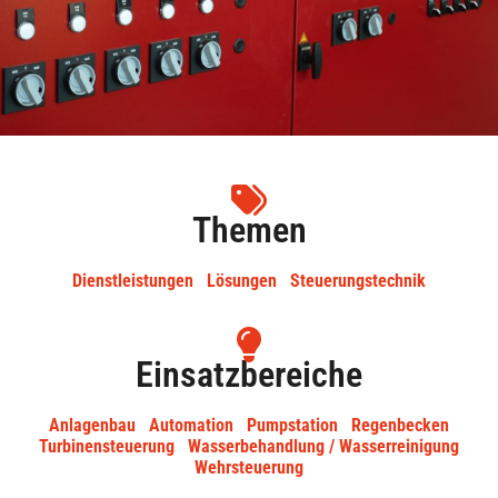
Themen
Dienstleistungen
Lösungen
Steuerungstechnik
Einsatzbereiche
Anlagenbau
Automation
Pumpstation
Regenbecken
Turbinensteuerung
Wasserbehandlung / Wasserreinigung
Wehrsteuerung