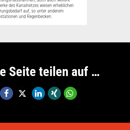
rke des Kanalnetzes wiesen erheblichen
rungsbedarf auf, so unter anderem
stationen und Regenbecken.
e Seite teilen auf …