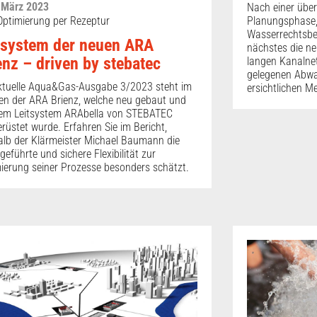
 März 2023
Nach einer übe
Planungsphase, 
ptimierung per Rezeptur
Wasserrechtsbes
tsystem der neuen ARA
nächstes die ne
enz – driven by stebatec
langen Kanalnet
gelegenen Abwas
ktuelle Aqua&Gas-Ausgabe 3/2023 steht im
ersichtlichen M
en der ARA Brienz, welche neu gebaut und
dem Leitsystem ARAbella von STEBATEC
rüstet wurde. Erfahren Sie im Bericht,
lb der Klärmeister Michael Baumann die
eführte und sichere Flexibilität zur
ierung seiner Prozesse besonders schätzt.