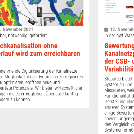
. November 2021
12. Novemb
ar, notwendig, gefordert
In der gwf Was
chkanalisation ohne
Bewertung
rlauf wird zum erreichbaren
Kanalnetz
l
der CSB-
Variabilit
unehmende Digitalisierung der Kanalnetze
ie Möglichkeit diese dynamisch zu regulieren
Stebatec bietet
u optimieren, eröffnen neue und
System an und v
artete Potenziale. Wir bieten wirtschaftliche
Messdaten, welc
gen die es ermöglichen, Überläufe künftig
Funktionalität 
ndern zu können.
Herstellung ein
anderen Syste
einige Bewertun
sowohl ungereg
den Vergleich v
Systemen ermög