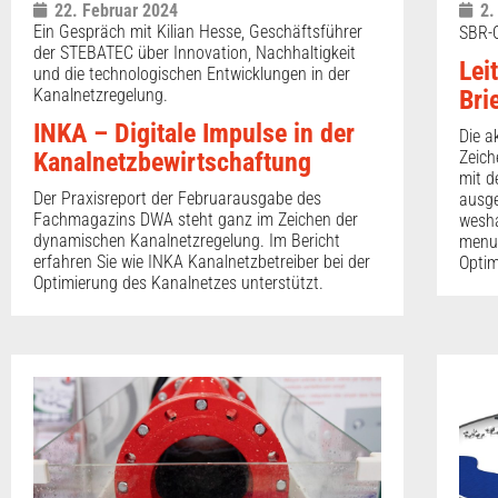
22. Februar 2024
2.
Ein Gespräch mit Kilian Hesse, Geschäftsführer
SBR-O
der STEBATEC über Innovation, Nachhaltigkeit
Lei
und die technologischen Entwicklungen in der
Kanalnetzregelung.
Bri
INKA – Digitale Impulse in der
Die a
Kanalnetzbewirtschaftung
Zeich
mit 
Der Praxisreport der Februarausgabe des
ausge
Fachmagazins DWA steht ganz im Zeichen der
wesha
dynamischen Kanalnetzregelung. Im Bericht
menug
erfahren Sie wie INKA Kanalnetzbetreiber bei der
Optim
Optimierung des Kanalnetzes unterstützt.