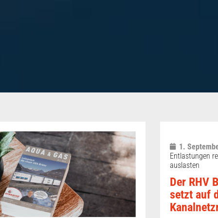
1. Septembe
Entlastungen re
auslasten
Der RHV B
setzt auf
Kanalnetz