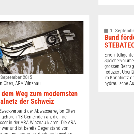
1. Septembe
Bund förd
STEBATE
Eine intelligent
Speichervolumen
grossen Beitra
reduziert Überl
 September 2015
im Kanalnetz op
hydraulische Au
n Olten, ARA Winznau
 dem Weg zum modernsten
alnetz der Schweiz
Zweckverband der Abwasserregion Olten
 gehören 13 Gemeinden an, die ihre
ser in der ARA Winznau klären. Die ARA
r war und ist bereits Gegenstand von
erungsmassnahmen, doch auch weitere