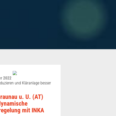
r 2022
duzieren und Kläranlage besser
raunau u. U. (AT)
 dynamische
regelung mit INKA