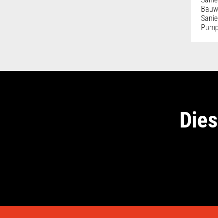
Bauwe
Sanie
Pump
Dies