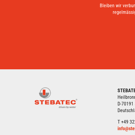
Bleiben wir verbu
regelmässig
STEBAT
Heilbron
D-70191 
Deutsch
T +49 32
info@ste