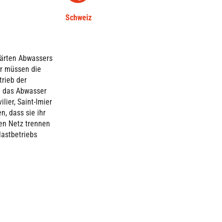
Schweiz
lärten Abwassers
er müssen die
trieb der
ie das Abwasser
ier, Saint-Imier
n, dass sie ihr
hen Netz trennen
lastbetriebs