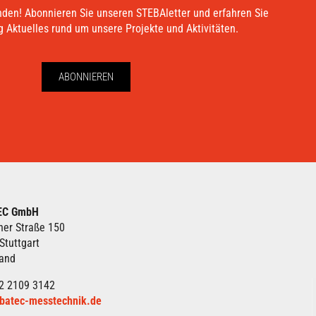
nden! Abonnieren Sie unseren STEBAletter und erfahren Sie
 Aktuelles rund um unsere Projekte und Aktivitäten.
ABONNIEREN
EC GmbH
ner Straße 150
Stuttgart
land
2 2109 3142
batec-messtechnik.de