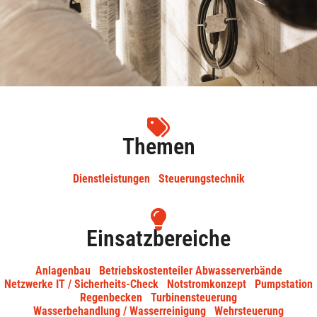
Themen
Dienstleistungen
Steuerungstechnik
Einsatzbereiche
Anlagenbau
Betriebskostenteiler Abwasserverbände
Netzwerke IT / Sicherheits-Check
Notstromkonzept
Pumpstation
Regenbecken
Turbinensteuerung
Wasserbehandlung / Wasserreinigung
Wehrsteuerung