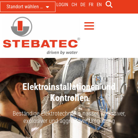
LOGIN
CH
DE
FR
EN
Standort wählen …
Elektroinstallationen und
Kontrollen
Beständige Elektrotechnik in nasser, korrosiver,
explosiver und aggressiver Umgebung