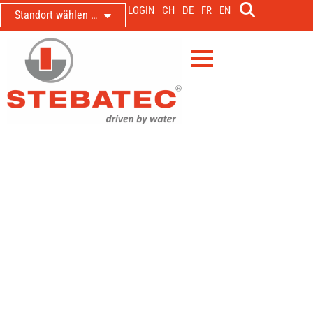
LOGIN
CH
DE
FR
EN
Standort wählen …
LDM und TF Abwasser-
Durchflussmessungen
Voraussetzungen für die wahre
Liebe zur Messung
30. Juni 2022