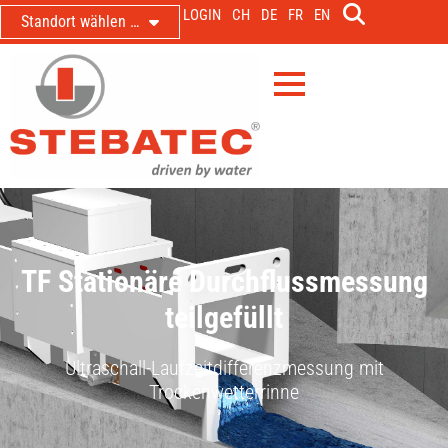
LOGIN
CH
DE
FR
EN
Standort wählen …
TF Stationäre Durchflussmessung
teilgefüllt
Ultraschall-Laufzeitdifferenzmessung mit
Trockenwetterrinne