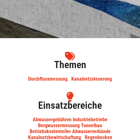
Themen
Durchflussmessung
Kanalnetzsteuerung
Einsatzbereiche
Abwassergebühren Industriebetriebe
Bergwassermessung Tunnelbau
Betriebskostenteiler Abwasserverbände
Kanalnetzbewirtschaftung
Regenbecken