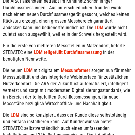
Die ARA Falkenstein betreibt im Kanalnetz schon länger
Durchflussmessungen. Aus unterschiedlichen Gründen wurde
nach einem neuen Durchflussmessgerät gesucht, welches keinen
Rückstau erzeugt, einen grossen Messbereich garantiert
abdecken kann und bedienerfreundlich ist. Die
LDM
wurde nicht
zuletzt auch ausgewählt, weil er in der Schweiz hergestellt wird.
Für die erste von mehreren Messstellen in Matzendorf, lieferte
STEBATEC eine
LDM teilgefüllt Durchflussmessung
in der
benötigten Nennweite.
Die neuen
LDM
mit digitalem
Messumformer
sorgen nun für mehr
Messstabilität und das integrierte Webinterface für zusätzlichen
Nutzerkomfort. Die ARA der Zukunft ist automatisiert, intelligent
vernetzt und sorgt mit modernsten Digitalisierungsstandards, wie
im Bereich der teilgefüllten Durchflussmessungen, für neue
Massstäbe bezüglich Wirtschaftlich- und Nachhaltigkeit.
Die
LDM
sind so konzipiert, dass der Kunde diese selbstständig
und einfach installieren kann. Auf Kundenwunsch bietet
STEBATEC selbstverständlich auch einen umfassenden
Installations- und 24h Wartungsservice an. Dank digitaler