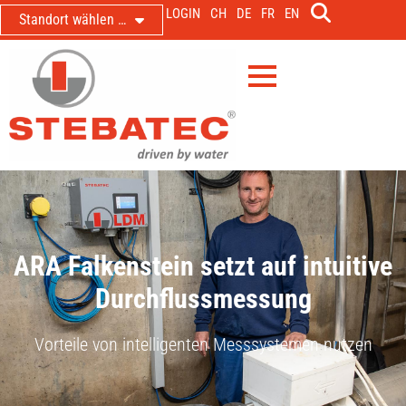
LOGIN
CH
DE
FR
EN
Standort wählen …
ARA Falkenstein setzt auf intuitive
Durchflussmessung
Vorteile von intelligenten Messsystemen nutzen