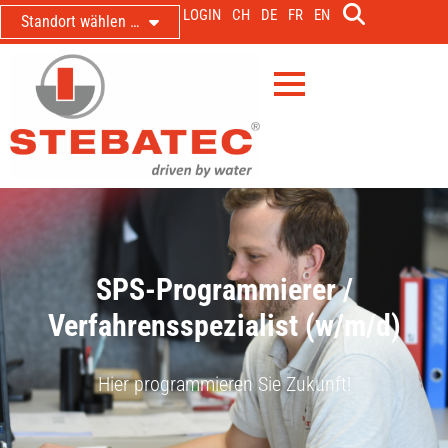
LOGIN
CH
DE
FR
EN
Standort wählen …
SPS-Programmierer /
Verfahrensspezialist (w/m/d)
Hier programmieren Sie Zukunft!