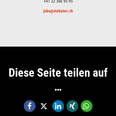
+41 32 366 95 95
jobs@stebatec.ch
Diese Seite teilen auf
…