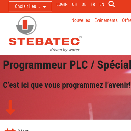
LOGIN
CH
DE
FR
EN
Choisir lieu …
Nouvelles
Événements
Offr
Programmeur PLC / Spéciali
C’est ici que vous programmez l’avenir!