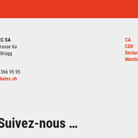
EC SA
CA
CGV
rasse 6a
Déclar
 Brügg
Mentio
 366 95 95
batec.ch
Suivez-nous …