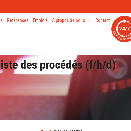
es
Références
Emplois
À propos de nous
Contact
ste des procédés (f/h/d)