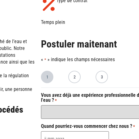
Type de contrat
Temps plein
Postuler maitenant
hé de l’eau et
public. Notre
stations
«
» indique les champs nécessaires
*
ance ainsi que les
 la régulation
1
2
3
nir, une personne
Vous avez déjà une expérience professionnelle 
l'eau ?
*
rocédés
Quand pourriez-vous commencer chez nous ?
*