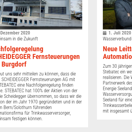
 Dezember 2020
1. Juli 2020
nsam in die Zukunft
Wasserverbund
hfolgeregelung
Neue Leit
EIDEGGER Fernsteuerungen
Automati
 Burgdorf
Zum 30 jährigen
Stebatec ein we
eut uns sehr mitteilen zu können, dass die
realisieren. Di
a SCHEIDEGGER Fernsteuerungen AG mit
Partnerwerk des
TEBATEC eine Nachfolgeregelung finden
Energie Seeland
e. STEBATEC hat 100% der Aktien von der
Wasserversorgu
ie Scheidegger übernommen, so dass wir die
Seeland für eine
ion der im Jahr 1970 gegründeten und in der
Trinkwasserbel
n Bern/Solothurn führenden
mit insgesamt 
ationsfirma für Trinkwasserversorger,
nsam festigen können.