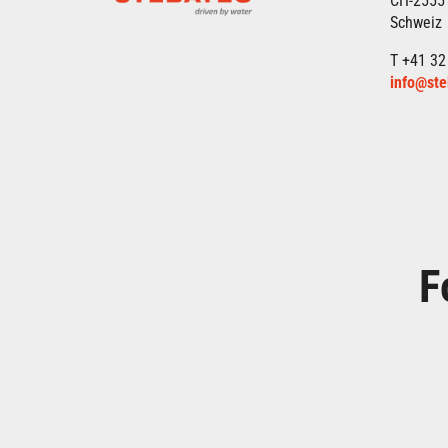
CH-2555
Schweiz
T +41 32
info@ste
F