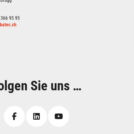
 Brügg
 366 95 95
batec.ch
olgen Sie uns …