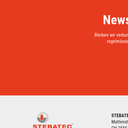
News
Bleiben wir verbu
regelmässig
STEBAT
Mattenst