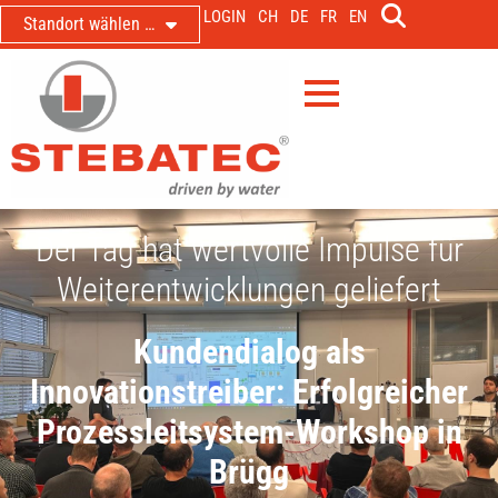
LOGIN
CH
DE
FR
EN
Standort wählen …
Der Tag hat wertvolle Impulse für
Weiterentwicklungen geliefert
Kundendialog als
Innovationstreiber: Erfolgreicher
Prozessleitsystem-Workshop in
Brügg