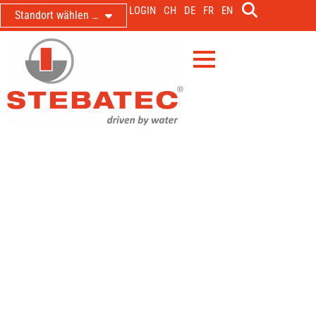
LOGIN
CH
DE
FR
EN
Standort wählen …
Markteinführungs-Event des
Autark-Siebrechen mit Wasserrad-