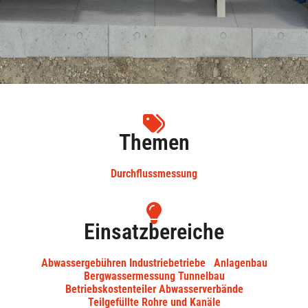
Themen
Durchflussmessung
Einsatzbereiche
Abwassergebühren Industriebetriebe
Anlagenbau
Bergwassermessung Tunnelbau
Betriebskostenteiler Abwasserverbände
Teilgefüllte Rohre und Kanäle