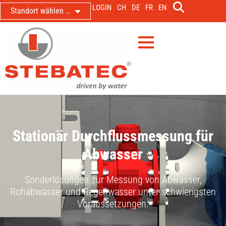
LOGIN
CH
DE
FR
EN
Standort wählen …
Stationär Durchflussmessung für
Abwasser
Sonderlösungen zur Messung von Abwasser,
Rohabwasser und Regenwasser unter schwierigsten
Voraussetzungen.