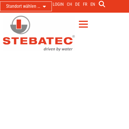
LOGIN
CH
DE
FR
EN
Standort wählen …
Hochpräzise Messtechnik für den
holländischen Markt
Neue Partnerschaft mit
TEC42.COM
6. Februar 2023