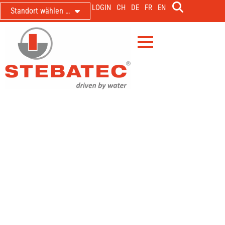
LOGIN
CH
DE
FR
EN
Standort wählen …
Tradition traf Zukunft bei bestem
Wetter – zwei Tage voller Technik,
Einblicke und Begegnungen rund um
moderne Wasserversorgung
Erfolgreiches Jubiläum: Die
STEBATEC Trinkwasser AG
begeisterte über 480