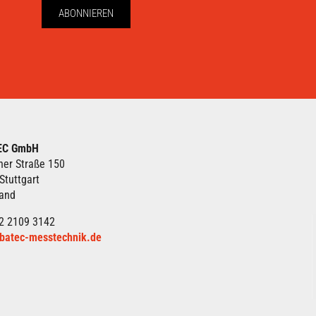
ABONNIEREN
EC GmbH
ner Straße 150
Stuttgart
land
2 2109 3142
batec-messtechnik.de