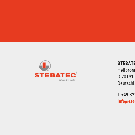
STEBAT
Heilbron
D-70191 
Deutsch
T +49 32
info@ste