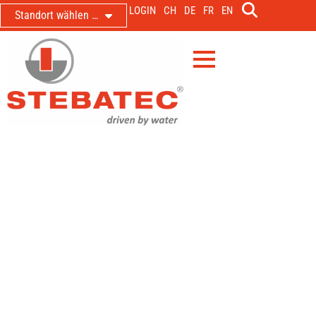
LOGIN
CH
DE
FR
EN
Standort wählen …
Herzlich Willkommen bei der
STEBATEC Gruppe
Startschuss für unsere Lernenden
14. August 2025