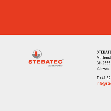
STEBAT
Mattenst
CH-2555
Schweiz
T +41 32
info@ste