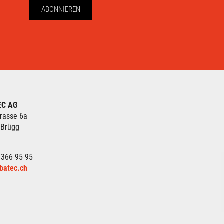
ABONNIEREN
EC AG
rasse 6a
 Brügg
 366 95 95
batec.ch