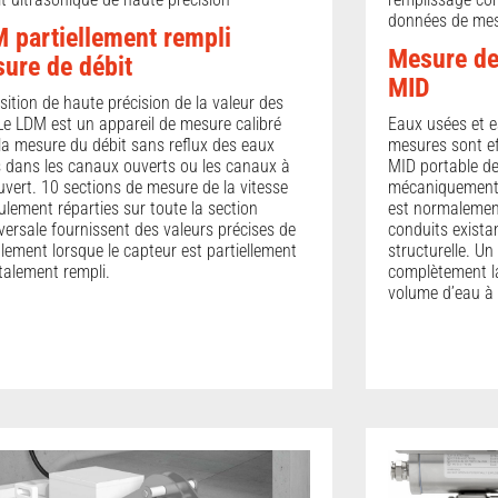
données de mesu
 partiellement rempli
Mesure de
ure de débit
MID
sition de haute précision de la valeur des
 Le LDM est un appareil de mesure calibré
Eaux usées et e
la mesure du débit sans reflux des eaux
mesures sont ef
 dans les canaux ouverts ou les canaux à
MID portable de
ouvert. 10 sections de mesure de la vitesse
mécaniquement 
ulement réparties sur toute la section
est normalement 
versale fournissent des valeurs précises de
conduits exista
ulement lorsque le capteur est partiellement
structurelle. Un
talement rempli.
complètement la 
volume d’eau à 