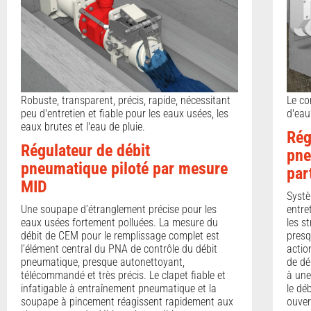
Robuste, transparent, précis, rapide, nécessitant
Le co
peu d'entretien et fiable pour les eaux usées, les
d'eau
eaux brutes et l'eau de pluie.
Rég
Régulateur de débit
pne
pneumatique piloté par mesure
par
MID
Systè
Une soupape d’étranglement précise pour les
entre
eaux usées fortement polluées. La mesure du
les s
débit de CEM pour le remplissage complet est
presq
l’élément central du PNA de contrôle du débit
actio
pneumatique, presque autonettoyant,
de dé
télécommandé et très précis. Le clapet fiable et
à une
infatigable à entraînement pneumatique et la
le dé
soupape à pincement réagissent rapidement aux
ouver