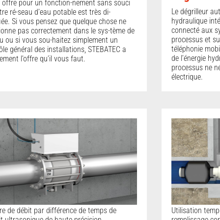
 offre pour un fonction-nement sans souci
Le dégrilleur a
tre ré-seau d’eau potable est très di-
hydraulique int
fiée. Si vous pensez que quelque chose ne
connecté aux s
ionne pas correctement dans le sys-tème de
processus et sur
u ou si vous sou-haitez simplement un
téléphonie mobile
ôle général des installations, STEBATEC a
de l’énergie hyd
ement l’offre qu’il vous faut.
processus ne né
électrique.
e de débit par différence de temps de
Utilisation tem
it ultrasonique de haute précision
remplissage comp