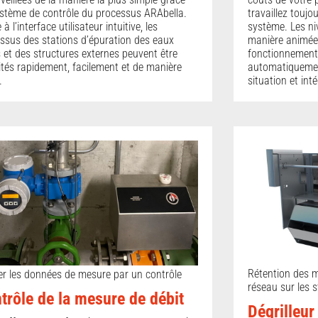
stème de contrôle du processus ARAbella.
travaillez toujo
à l’interface utilisateur intuitive, les
système. Les ni
ssus des stations d’épuration des eaux
manière animée d
 et des structures externes peuvent être
fonctionnement 
ités rapidement, facilement et de manière
automatiquemen
.
situation et int
Rétention des m
ier les données de mesure par un contrôle
réseau sur les 
trôle de la mesure de débit
Dégrilleu