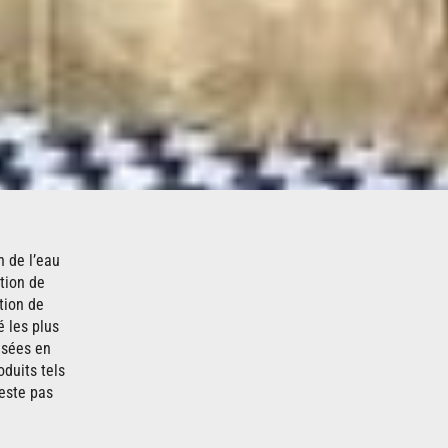
n de l’eau
tion de
tion de
é les plus
isées en
duits tels
reste pas