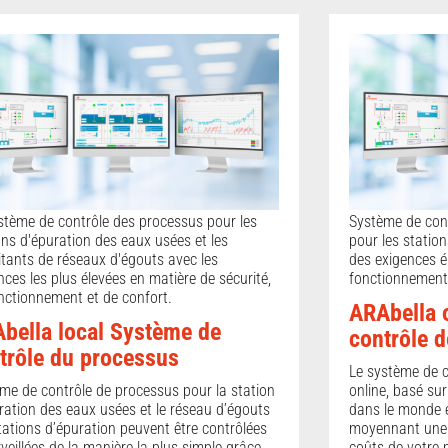
stème de contrôle des processus pour les
Système de con
ons d'épuration des eaux usées et les
pour les statio
itants de réseaux d'égouts avec les
des exigences é
nces les plus élevées en matière de sécurité,
fonctionnement 
nctionnement et de confort.
ARAbella 
bella local Système de
contrôle 
trôle du processus
Le système de c
me de contrôle de processus pour la station
online, basé sur
ration des eaux usées et le réseau d’égouts
dans le monde 
tations d’épuration peuvent être contrôlées
moyennant une 
rveillées de la manière la plus simple grâce
coûts de votre p