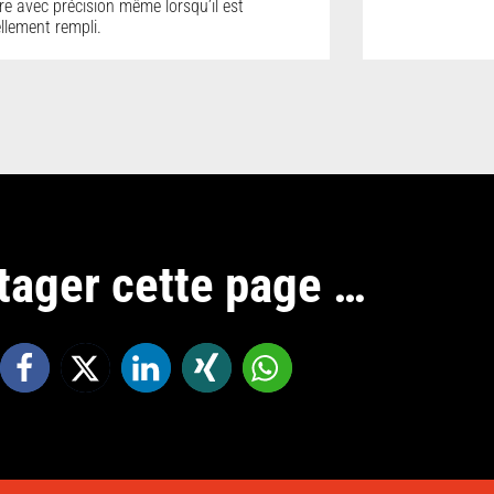
e avec précision même lorsqu’il est
ellement rempli.
tager cette page …