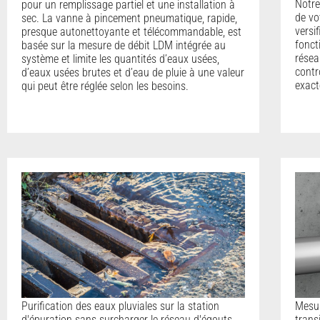
Notre
pour un remplissage partiel et une installation à
de vo
sec. La vanne à pincement pneumatique, rapide,
versi
presque autonettoyante et télécommandable, est
fonct
basée sur la mesure de débit LDM intégrée au
résea
système et limite les quantités d’eaux usées,
contr
d’eaux usées brutes et d’eau de pluie à une valeur
exact
qui peut être réglée selon les besoins.
Purification des eaux pluviales sur la station
Mesur
d'épuration sans surcharger le réseau d'égouts
trans