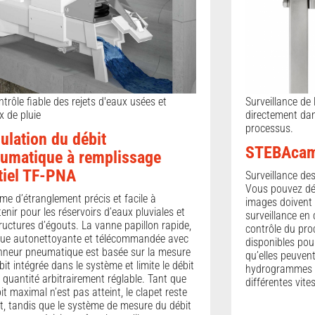
ntrôle fiable des rejets d'eaux usées et
Surveillance de 
x de pluie
directement dan
processus.
ulation du débit
STEBAca
umatique à remplissage
tiel TF-PNA
Surveillance de
Vous pouvez défi
me d’étranglement précis et facile à
images doivent 
tenir pour les réservoirs d’eaux pluviales et
surveillance en 
tructures d’égouts. La vanne papillon rapide,
contrôle du proc
ue autonettoyante et télécommandée avec
disponibles pou
nneur pneumatique est basée sur la mesure
qu’elles peuvent
bit intégrée dans le système et limite le débit
hydrogrammes o
 quantité arbitrairement réglable. Tant que
différentes vite
bit maximal n’est pas atteint, le clapet reste
t, tandis que le système de mesure du débit