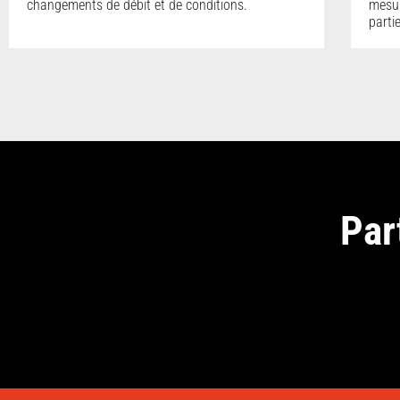
changements de débit et de conditions.
mesur
parti
Par