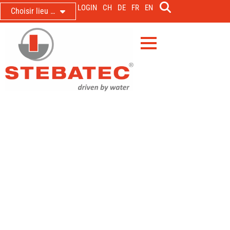
LOGIN
CH
DE
FR
EN
Choisir lieu …
Coop à Aclens; mesure du débit
des eaux usées industrielles
Mesure pour la facturation des redevances sur les
eaux usées