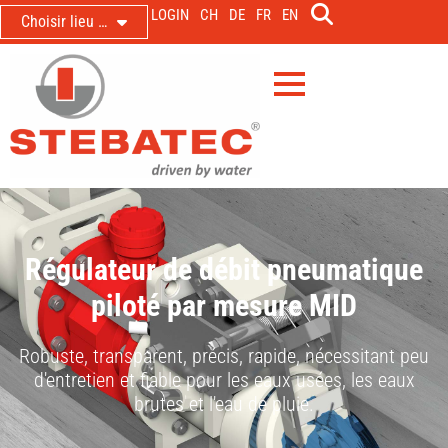
LOGIN
CH
DE
FR
EN
Choisir lieu …
Régulateur de débit pneumatique
piloté par mesure MID
Robuste, transparent, précis, rapide, nécessitant peu
d'entretien et fiable pour les eaux usées, les eaux
brutes et l'eau de pluie.