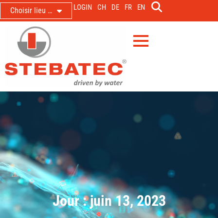
LOGIN
CH
DE
FR
EN
Choisir lieu …
Jour : juin 13, 2023