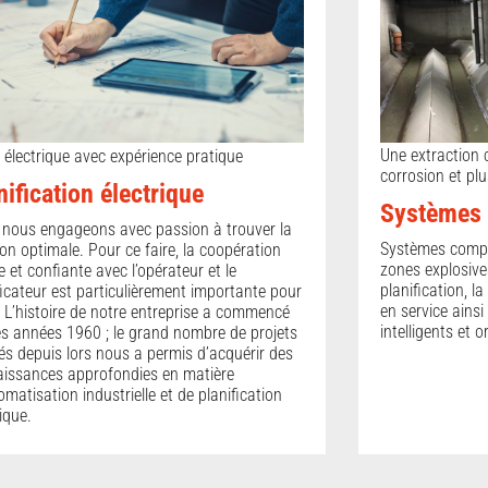
Une extraction 
 électrique avec expérience pratique
corrosion et plu
nification électrique
Systèmes d
nous engageons avec passion à trouver la
Systèmes comple
ion optimale. Pour ce faire, la coopération
zones explosive
te et confiante avec l’opérateur et le
planification, la
ficateur est particulièrement importante pour
en service ain
 L’histoire de notre entreprise a commencé
intelligents et o
es années 1960 ; le grand nombre de projets
sés depuis lors nous a permis d’acquérir des
issances approfondies en matière
omatisation industrielle et de planification
rique.