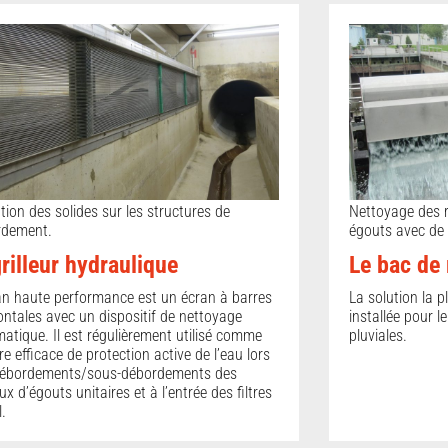
tion des solides sur les structures de
Nettoyage des r
rdement.
égouts avec de 
rilleur hydraulique
Le bac de 
an haute performance est un écran à barres
La solution la p
ontales avec un dispositif de nettoyage
installée pour l
atique. Il est régulièrement utilisé comme
pluviales.
e efficace de protection active de l’eau lors
débordements/sous-débordements des
ux d’égouts unitaires et à l’entrée des filtres
l.